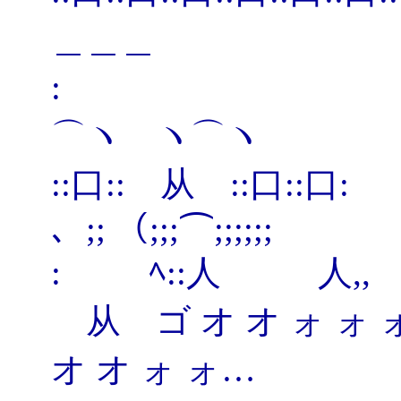
＿＿＿
: | | （;;
⌒ヽ ヽ⌒ヽ
::口:: 从 ::口
、;; （;;;⌒;;;;;;
: ﾍ::人 人,
从 ゴ オ オ ォ 
オ オ ォ ォ…