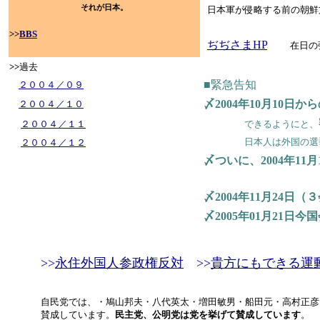
それが日本。
日本軍が侵略する前の朝鮮
機が顕在化してから日本の
>>
BBS
ぢぢさまHP
在日
>>
過去
■緊急告知
２００４／０９
〆2004年10月10日
２００４／１０
２００４／１１
できるようにと、
日本人は外国の選挙に参
２００４／１２
〆ついに、2004年11
〆2004年11月24
〆2005年01月21日
>>
永住外国人参政権反対
>>
貴方にもできる運
自民党では、・鳩山邦夫・八代英太・増田敏男・船田元・高村正彦
賛成しています。
民主党、公明党は党を挙げて賛成しています
。