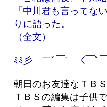
「中川君も言ってな
りに語った。
（全文）
ﾐﾐ彡 ￣ﾟ￣' 〈￣
朝日のお友達なＴＢ
ＴＢＳの編集は子供