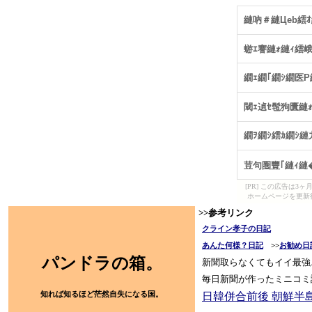
[PR] この広告は
ホームページを更新
>>参考リンク
クライン孝子の日記
あんた何様？日記
>>
お勧め日
パンドラの箱。
新聞取らなくてもイイ最強
毎日新聞が作ったミニコミ
知れば知るほど茫然自失になる国。
日韓併合前後 朝鮮半