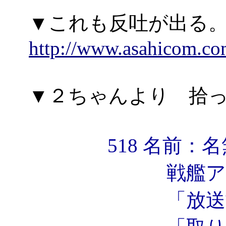
▼これも反吐が出る。
http://www.asahicom.co
▼２ちゃんより 拾
518 名前：名無
戦艦アカ
「放送協会定