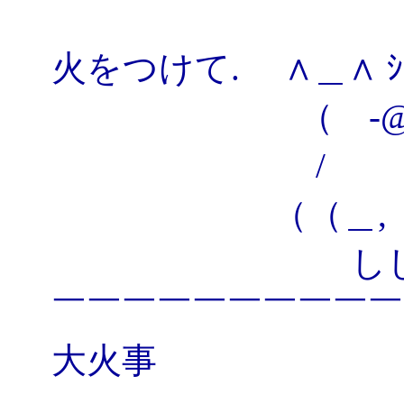
火をつけて. ∧＿∧ ｼｭ
（ -@∀）
/ 
（（＿, 
しし'
￣￣￣￣￣￣￣￣￣￣
大火事