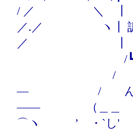
/ ／ ＼ ┃ ┃
／.／ ヽ┃ 訴
／ ┃ ┃
/┗ (((
/ /￣
― / ん、
―― （＿＿ 
⌒ヽ ’ ・`し