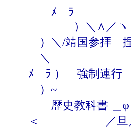
ﾒ ﾗ
）＼∧／ヽ（_／（
）＼/靖国参拝 
＼ 从 従
ﾒ ﾗ ） 強
）~ (-@
ゝ歴史教科書 ＿
＜ ／旦／三／