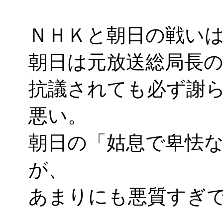
ＮＨＫと朝日の戦い
朝日は元放送総局長
抗議されても必ず謝
悪い。
朝日の「姑息で卑怯
が、
あまりにも悪質すぎ