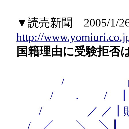
▼読売新聞 2005/1/2
http://www.yomiuri.co.j
国籍理由に受験拒否
゛ （
/ ┏ ）））
/ . / 
/ ／ ／┃敗 ┃
/ ／ ＼ ＼┃