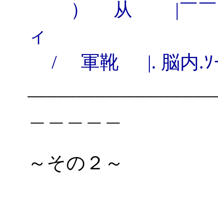
） 从 |￣
ィ
/ 軍靴 |. 脳内
_________________
＿＿＿＿＿
～その２～