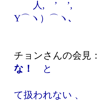
人, ’ ’, 
Y⌒ヽ）⌒ヽ､ 
＼＿
チョンさんの会見
な！
と
日本で働くと
て扱われない 、
まった