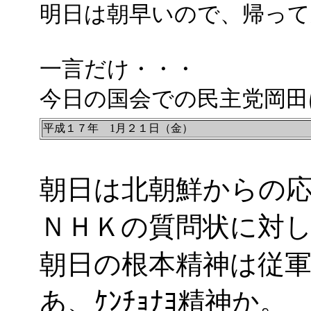
明日は朝早いので、帰って
一言だけ・・・
今日の国会での民主党岡田
平成１７年 1月２１日（金）
朝日は北朝鮮からの応援を
ＮＨＫの質問状に対
朝日の根本精神は従
あ、ｹﾝﾁｮﾅﾖ精神か。