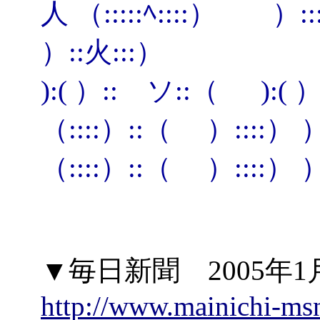
人 （:::::ﾍ::::） 
）::火:::）
):( ）::ゝソ::（ ):
（::::）::（ ）::::
（::::）::（ ）::::） ）
▼毎日新聞 2005年1月
http://www.mainichi-ms