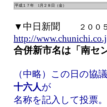
平成１７年 1月２８日（金）
▼中日新聞
２００
http://www.chunichi.co
合併新市名は「南セ
（中略）この日の協
十六人
が
名称を記入して投票