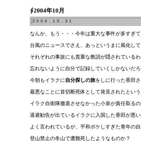
∮2004年10月
２００４．１０．３１
なんか、もう・・・今年は重大な事件が多すぎて
台風のニュースでさえ、あっというまに風化して
それぞれの事故にも貴重な教訓が隠されているわ
忘れないように自分で記録していくしかないだろ
今朝もイラクに
自分探しの旅
をしに行った香田さ
最悪なことに首切断死体として発見されたという
イラク自衛隊撤退させなかった小泉が責任取るの
退避勧告が出ているイラクに入国した香田が悪い
よく言われているが、平和ボケしすぎた青年の自
登山禁止の冬山で遭難死したようなものか？