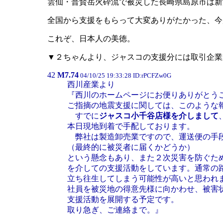
雲仙・普賢岳火砕流で被災した長崎県島原市は新
全国から支援をもらって大変ありがたかった、今
これぞ、日本人の美徳。
▼２ちゃんより、ジャスコの支援分には取引企業
42
M7.74
04/10/25 19:33:28 ID:rPCFZw0G
西川産業より
『西川のホームページにお便りありがとう
ご指摘の地震支援に関しては、このような
すでに
ジャスコ小千谷店様を介しまして
本日現地到着で手配しております。
弊社は製造卸売業ですので、運送便の手段
（最終的に被災者に届くかどうか）
という懸念もあり、また２次災害を防ぐた
を介しての支援活動をしています。通常の
立ち往生してしまう可能性が高いと思われ
社員を被災地の得意先様に向かわせ、被害
支援活動を展開する予定です。
取り急ぎ、ご連絡まで。』