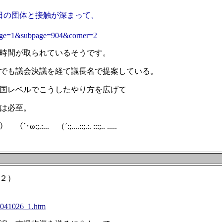
日の団体と接触が深まって、
page=1&subpage=904&corner=2
時間が取られているそうです。
でも議会決議を経て議長名で提案している。
国レベルでこうしたやり方を広げて
は必至。
（´:;....::;.:. :::;.. .....
２）
0041026_1.htm