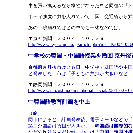
車を買い換えるなら犠牲になった車と同種の『ト
ボディ強度に力を入れていて、国土交通省から満
あの土砂崩れではどの車でも一緒なのでは。
▼京都新聞 ２００４．１０．２６
http://www.kyoto-np.co.jp/article.php?mid=P20041
中学校の韓国・中国語授業を撤回 京丹後
京都府京丹後市は２６日、中学校で韓国語や中国
と発表した。市は「子どもに負担が大きいなど、
▼静岡新聞 ２００４．１０．２６
http://www.shizushin.com/national_social/200410270
中韓国語教育計画を中止
（略）
同市によると、計画発表後、電子メールなどで「
第二外国語は負担が大きい」「
韓国語は国際的な
などの反対意見が殺到。中には「
中国、韓国は嫌