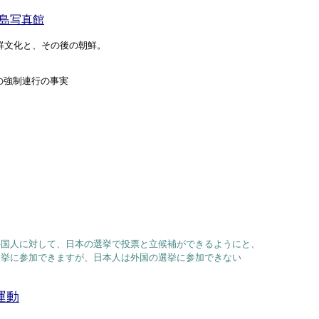
半島写真館
鮮文化と、その後の朝鮮。
マスコミは ｢政府は説明が足りなかった｣と言うはず。
の強制連行の事実
外国人に対して、日本の選挙で投票と立候補ができるようにと、
選挙に参加できますが、日本人は外国の選挙に参加できない
運動