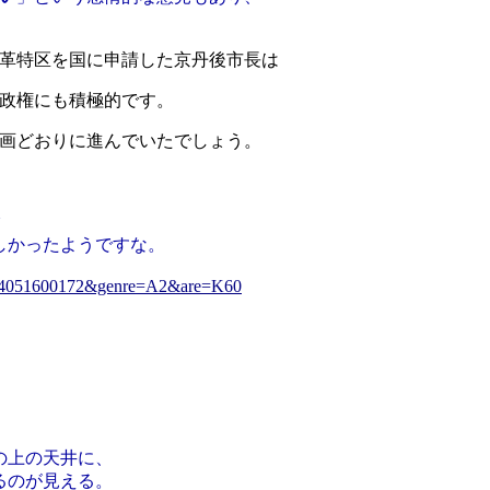
革特区を国に申請した京丹後市長は
政権にも積極的です。
画どおりに進んでいたでしょう。
しかったようですな。
P2004051600172&genre=A2&are=K60
の上の天井に、
るのが見える。