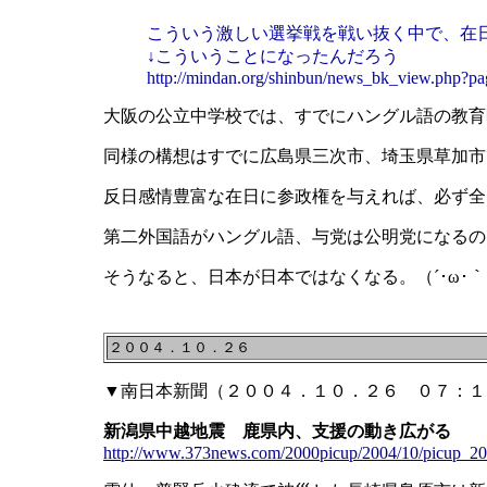
こういう激しい選挙戦を戦い抜く中で、在
↓こういうことになったんだろう
http://mindan.org/shinbun/news_bk_view.php?
大阪の公立中学校では、すでにハングル語の教育
同様の構想はすでに広島県三次市、埼玉県草加市
反日感情豊富な在日に参政権を与えれば、必ず全
第二外国語がハングル語、与党は公明党になるの
そうなると、日本が日本ではなくなる。（´･ω･｀） （´･ω:;.:... 
２００４．１０．２６
▼南日本新聞（２００４．１０．２６ ０７：１
新潟県中越地震 鹿県内、支援の動き広がる
http://www.373news.com/2000picup/2004/10/picup_2