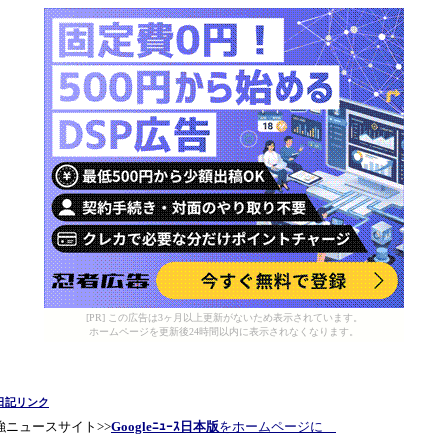
[PR] この広告は3ヶ月以上更新がないため表示されています。
ホームページを更新後24時間以内に表示されなくなります。
日記リンク
ニュースサイト>>
Googleﾆｭｰｽ日本版
をホームページに