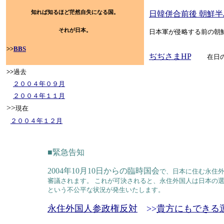
知れば知るほど茫然自失になる国。
日韓併合前後 朝鮮
それが日本。
日本軍が侵略する前の朝
機が顕在化してから日本の
>>
BBS
ぢぢさまHP
在日
>>
過去
２００４年０９月
２００４年１１月
>>
現在
２００４年１２月
■緊急告知
2004年10月10日からの臨時国会
で、日本に住む永住
審議されます。 これが可決されると、永住外国人は日本の
という不公平な状況が発生いたします。
永住外国人参政権反対
>>
貴方にもできる