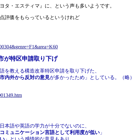
ヨタ・エスティマ』に、という声も多いようです。
点評価をもらっているというけれど
02600304&genre=F1&area=K60
市が特区申請取り下げ
語を教える構造改革特区申請を取り下げた、
市内外から反対の意見
が多かったため」としている。（略）
1001349.htm
日本語や英語の学力が十分でないのに、
コミュニケーション言語として利用度が低い
」
い
」という感情的な意見もあり、