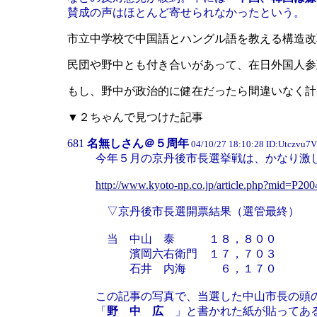
賛成の声はほとんど寄せられなかったという。
市立中学校で中国語とハングル語を教える構造改
民団や野中とも付き合いがあって、在日外国人参
もし、野中が政治的に健在だったら間違いなく計
▼２ちゃんで見つけた記事
681
名無しさん＠５周年
04/10/27 18:10:28 ID:Utczvu7V
今年５月の京丹後市長選挙戦は、かなり激
http://www.kyoto-np.co.jp/article.php?mid=
▽京丹後市長選開票結果（選管最終）
当 中山 泰 １８，８００
濱岡六右衛門 １７，７０３
石井 内海 ６，１７０
この記事の写真で、当選した中山市長の頭
「
野 中 広
」と書かれた紙が貼ってあ