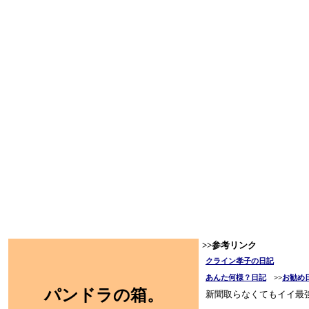
>>参考リンク
クライン孝子の日記
あんた何様？日記
>>
お勧め
パンドラの箱。
新聞取らなくてもイイ最強